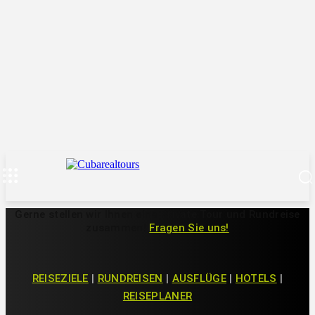
Gerne stellen wir Ihnen eine Private Tour und Rundreise
zusammen!
Fragen Sie uns!
REISEZIELE
|
RUNDREISEN
|
AUSFLÜGE
|
HOTELS
|
REISEPLANER