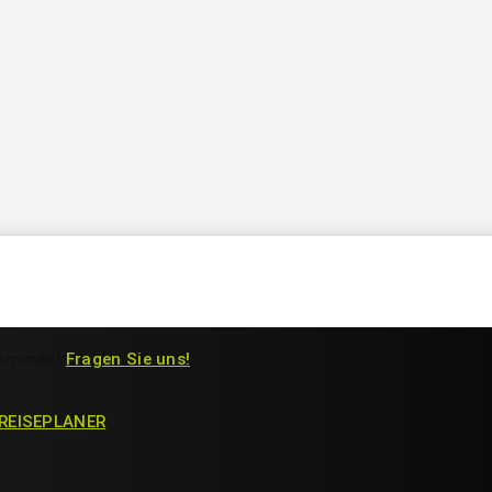
Rundreisen
Ausflüge
Hotels
Casas
Üb
usammen!
Fragen Sie uns!
REISEPLANER