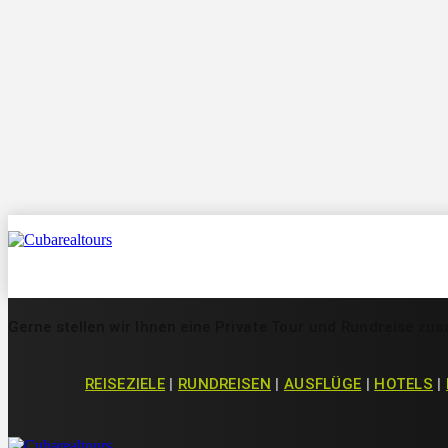
Reiseziele
Gerne stellen wir Ihnen eine Private Tour und Rundreise z
REISEZIELE
|
RUNDREISEN
|
AUSFLÜGE
|
HOTELS
|