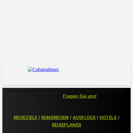
Gerne stellen wir Ihnen eine Private Tour und Rundreise
zusammen!
Fragen Sie uns!
REISEZIELE
|
RUNDREISEN
|
AUSFLÜGE
|
HOTELS
|
REISEPLANER