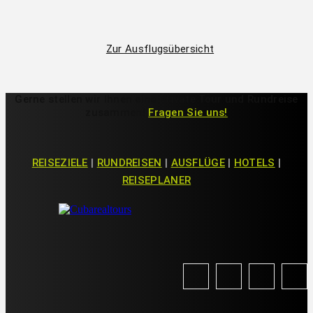
Zur Ausflugsübersicht
Gerne stellen wir Ihnen eine Private Tour und Rundreise
zusammen!
Fragen Sie uns!
REISEZIELE
|
RUNDREISEN
|
AUSFLÜGE
|
HOTELS
|
REISEPLANER